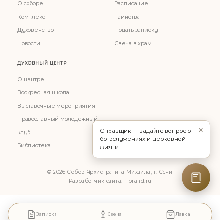
О соборе
Расписание
Комплекс
Таинства
Духовенство
Подать записку
Новости
Свеча в храм
ДУХОВНЫЙ ЦЕНТР
О центре
Воскресная школа
Выставочные мероприятия
Православный молодёжный
×
Справщик — задайте вопрос о
клуб
богослужениях и церковной
Библиотека
жизни
© 2026 Собор Архистратига Михаила, г. Сочи
Разработчик сайта:
f-brand.ru
Записка
Свеча
Лавка